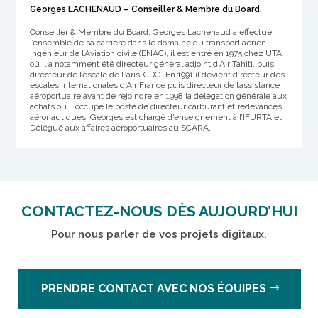
Georges LACHENAUD – Conseiller & Membre du Board.
Conseiller & Membre du Board, Georges Lachenaud a effectué
l’ensemble de sa carrière dans le domaine du transport aérien.
Ingénieur de l’Aviation civile (ENAC), il est entré en 1975 chez UTA
où il a notamment été directeur général adjoint d’Air Tahiti, puis
directeur de l’escale de Paris-CDG. En 1991 il devient directeur des
escales internationales d’Air France puis directeur de l’assistance
aéroportuaire avant de rejoindre en 1998 la délégation générale aux
achats où il occupe le poste de directeur carburant et redevances
aéronautiques. Georges est chargé d’enseignement à l’IFURTA et
Délégué aux affaires aéroportuaires au SCARA.
CONTACTEZ-NOUS DÈS AUJOURD’HUI
Pour nous parler de vos projets digitaux.
PRENDRE CONTACT AVEC NOS ÉQUIPES